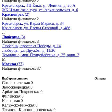
Найдено филиалов: 2
Красногорск, ТЦ Ёлка, ул. Ленина, д. 26 А
ЖК Ильинские луга, ул. Архангельская, д. 6
Красноярск
(2)
Найдено филиалов: 2
Красноярск, ул. Карла Маркса, д. 34
Красноярск, ул. Елены Стасовой, д. 48б
Л
Люберцы
(3)
Найдено филиалов: 3
Люберцы, проспект Победы, д. 14
Люберцы, ул. Дружбы, д. 11/26
Томилино, мкр. Птицефабрика, д. 35, корп. 3
М
Москва
(37)
Найдено филиалов: 37
Выберите линию:
Отмена
Сокольническая
0
Замоскворецкая
0
Арбатско-Покровская
0
Филёвская
0
Кольцевая
0
Калужско-Рижская
0
Таганско-Краснопресненская
0