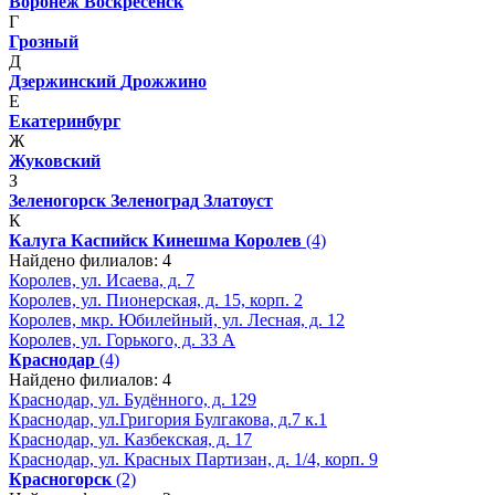
Воронеж
Воскресенск
Г
Грозный
Д
Дзержинский
Дрожжино
Е
Екатеринбург
Ж
Жуковский
З
Зеленогорск
Зеленоград
Златоуст
К
Калуга
Каспийск
Кинешма
Королев
(4)
Найдено филиалов: 4
Королев, ул. Исаева, д. 7
Королев, ул. Пионерская, д. 15, корп. 2
Королев, мкр. Юбилейный, ул. Лесная, д. 12
Королев, ул. Горького, д. 33 А
Краснодар
(4)
Найдено филиалов: 4
Краснодар, ул. Будённого, д. 129
Краснодар, ул.Григория Булгакова, д.7 к.1
Краснодар, ул. Казбекская, д. 17
Краснодар, ул. Красных Партизан, д. 1/4, корп. 9
Красногорск
(2)