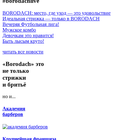
#borodachlive
BORODACH: место, где уход — это удовольствие
Идеальная стрижка — только в BORODACH
Вечеряя Футбольная лига!
Мужское комбо
Девочкам это нравится!
Быть лысым круто!
читать все новости
«Borodach» это
не только
стрижки
и бритьё
но и...
Академия
барберов
Крупнейшая франшиза