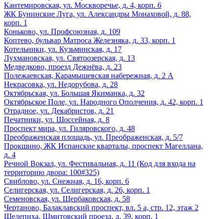
Кантемировская, ул. Москворечье, д. 4, корп. 6
ЖК Бунинские Луга, ул. Александры Монаховой, д. 88,
корп. 1
Коньково, ул. Профсоюзная, д. 109
Коптево, бульвар Матроса Железняка, д. 33, корп. 1
Котельники, ул. Кузьминская, д. 17
Лухмановская, ул. Святоозерская, д. 13
Медведково, проезд Дежнёва, д. 23
Полежаевская, Карамышевская набережная, д. 2 А
Некрасовка, ул. Недорубова, д. 28
Октябрьская, ул. Большая Якиманка, д. 32
Октябрьское Поле, ул. Народного Ополчения, д. 42, корп. 1
Отрадное, ул. Декабристов, д. 21
Печатники, ул. Шоссейная, д. 8
Проспект мира, ул. Гиляровского, д. 48
Преображенская площадь, ул. Преображенская, д. 5/7
Прокшино, ЖК Испанские кварталы, проспект Магеллана,
д. 4
Речной Вокзал, ул. Фестивальная, д. 11 (Код для входа на
территорию двора: 100#325)
Свиблово, ул. Снежная, д. 16, корп. 6
Селигерская, ул. Селигерская, д. 26, корп. 1
Семеновская, ул. Щербаковская, д. 58
Чертаново, Балаклавский проспект, вл. 5 а, стр. 12, этаж 2
Шелепиха, Шмитовский проезд, д. 39, корп. 1