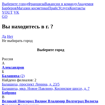
Выберите город
Франшиза
Вакансии в команду
Академия
Барберов
Магазин косметики
Прайс
Услуги
Контакты
YOUT
VK
GO
Вы находитесь в г.
?
Да
Нет
Не выбирать город
Выберите город
Россия
А
Александров
Б
Балашиха
(2)
Найдено филиалов: 2
Балашиха, проспект Ленина, д. 23/5
Балашиха, мкр. Новое Павлино, Косинское шоссе, д. 7
Боброво
В
Великий Новгород
Видное
Владимир
Волгоград
Вологда