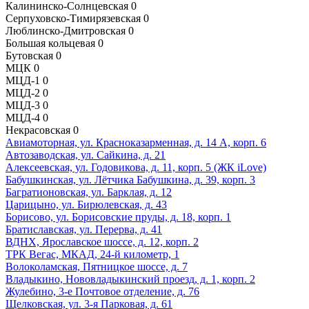
Калининско-Солнцевская
0
Серпуховско-Тимирязевская
0
Люблинско-Дмитровская
0
Большая кольцевая
0
Бутовская
0
МЦК
0
МЦД-1
0
МЦД-2
0
МЦД-3
0
МЦД-4
0
Некрасовская
0
Авиамоторная, ул. Красноказарменная, д. 14 А, корп. 6
Автозаводская, ул. Сайкина, д. 21
Алексеевская, ул. Годовикова, д. 11, корп. 5 (ЖК iLove)
Бабушкинская, ул. Лётчика Бабушкина, д. 39, корп. 3
Багратионовская, ул. Барклая, д. 12
Царицыно, ул. Бирюлевская, д. 43
Борисово, ул. Борисовские пруды, д. 18, корп. 1
Братиславская, ул. Перерва, д. 41
ВДНХ, Ярославское шоссе, д. 12, корп. 2
ТРК Вегас, МКАД, 24-й километр, 1
Волоколамская, Пятницкое шоссе, д. 7
Владыкино, Нововладыкинский проезд, д. 1, корп. 2
Жулебино, 3-е Почтовое отделение, д. 76
Щелковская, ул. 3-я Парковая, д. 61